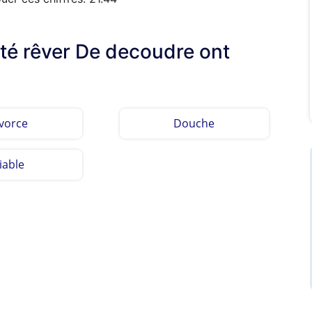
lté rêver De decoudre ont
vorce
Douche
iable