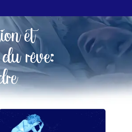
tion et
 du rêve:
dre