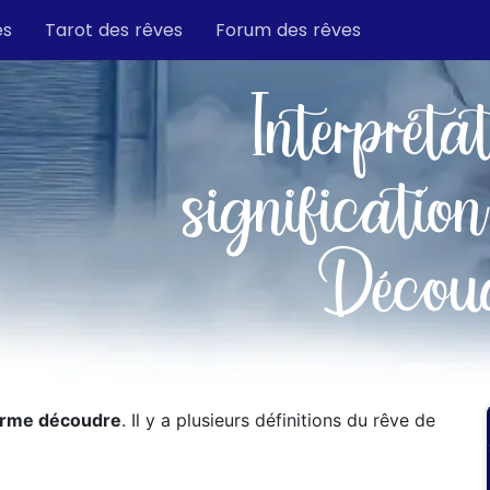
es
Tarot des rêves
Forum des rêves
Interpréta
signification
Décou
erme découdre
. Il y a plusieurs définitions du rêve de