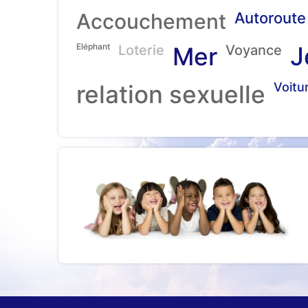
Accouchement
Autoroute
Eléphant
J
Loterie
Mer
Voyance
relation sexuelle
Voitu