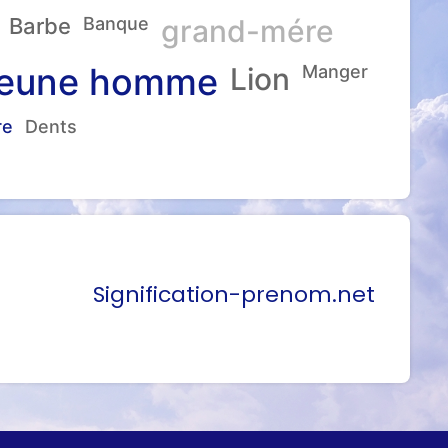
Barbe
Banque
grand-mére
eune homme
Lion
Manger
re
Dents
Signification-prenom.net