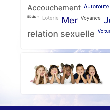
Accouchement
Autoroute
Eléphant
J
Loterie
Mer
Voyance
relation sexuelle
Voitu