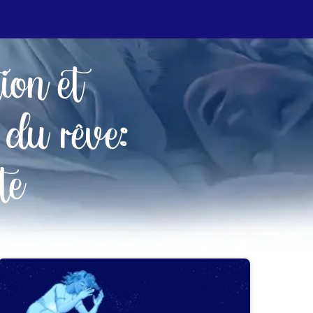
tion et
 du rêve:
te