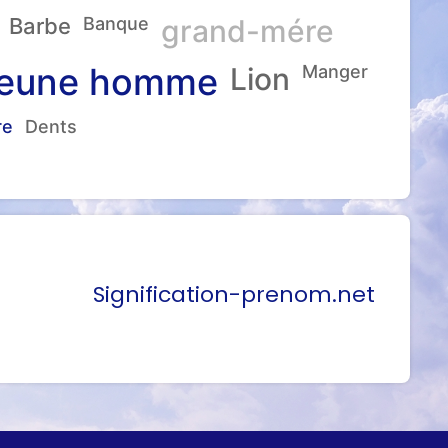
Barbe
Banque
grand-mére
eune homme
Lion
Manger
re
Dents
Signification-prenom.net