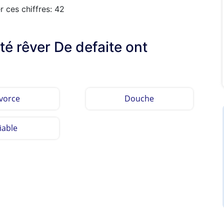
 ces chiffres: 42
té rêver De defaite ont
vorce
Douche
iable