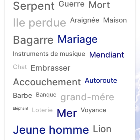
Serpent
Guerre
Mort
Ile perdue
Araignée
Maison
Mariage
Bagarre
Instruments de musique
Mendiant
Chat
Embrasser
Accouchement
Autoroute
Barbe
Banque
grand-mére
Eléphant
Loterie
Mer
Voyance
Jeune homme
Lion