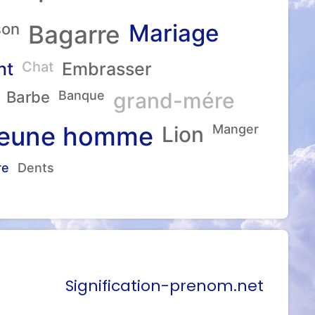
Mariage
son
Bagarre
nt
Chat
Embrasser
Barbe
Banque
grand-mére
eune homme
Lion
Manger
re
Dents
Signification-prenom.net