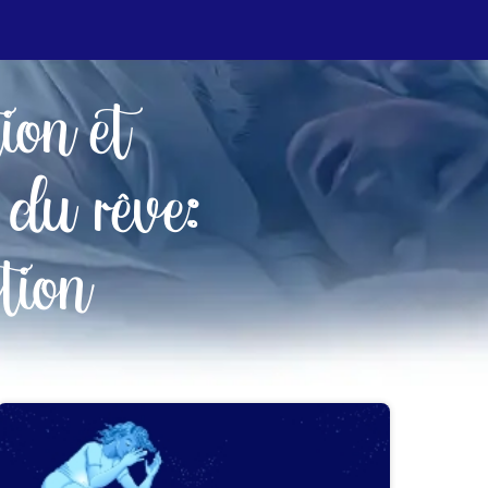
tion et
 du rêve:
tion