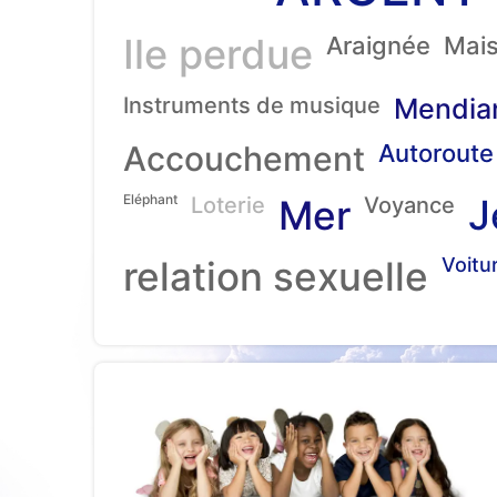
Ile perdue
Araignée
Mai
Instruments de musique
Mendia
Accouchement
Autoroute
Eléphant
J
Loterie
Mer
Voyance
relation sexuelle
Voitu