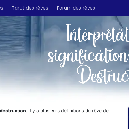
es
Tarot des rêves
Forum des rêves
Interpréta
signification
Destruc
destruction
. Il y a plusieurs définitions du rêve de