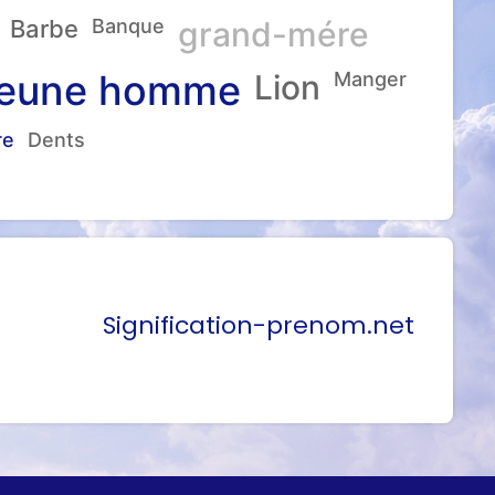
Barbe
Banque
grand-mére
eune homme
Lion
Manger
re
Dents
Signification-prenom.net