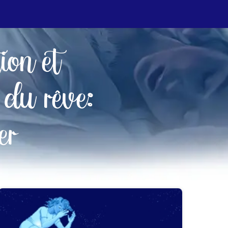
tion et
 du rêve:
er