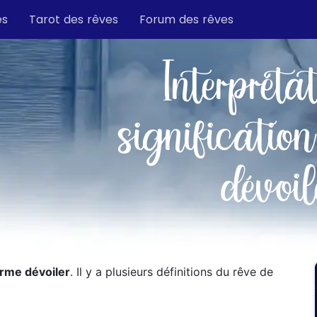
es
Tarot des rêves
Forum des rêves
Interpréta
signification
dévoil
erme dévoiler
. Il y a plusieurs définitions du rêve de