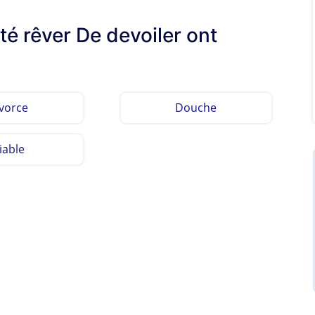
té rêver De devoiler ont
vorce
Douche
iable