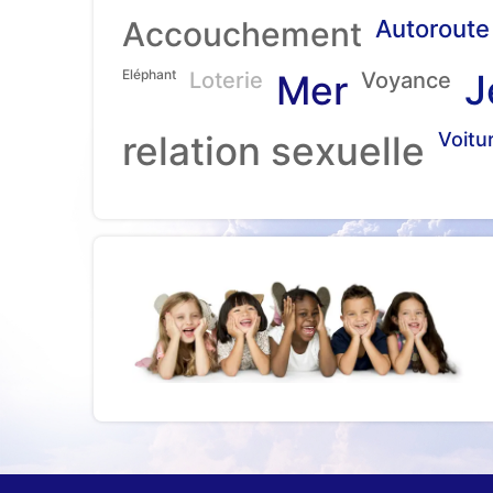
Accouchement
Autoroute
Eléphant
J
Loterie
Mer
Voyance
relation sexuelle
Voitu