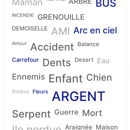
Maman
ARBRE
BUS
INCENDIE
GRENOUILLE
DEMOISELLE
AMI
Arc en ciel
Amour
Accident
Balance
Carrefour
Dents
Desert
Eau
Ennemis
Enfant
Chien
ARGENT
Rivière
Fleurs
Serpent
Guerre
Mort
Ile perdue
Araignée
Maison