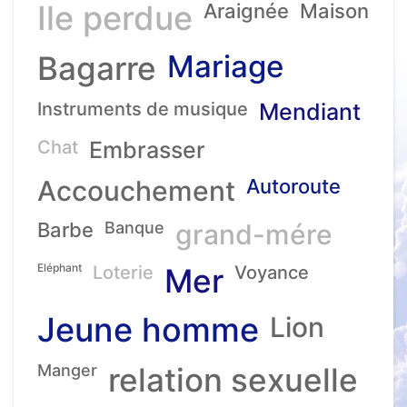
Ile perdue
Araignée
Maison
Mariage
Bagarre
Instruments de musique
Mendiant
Chat
Embrasser
Accouchement
Autoroute
Barbe
Banque
grand-mére
Eléphant
Loterie
Mer
Voyance
Jeune homme
Lion
Manger
relation sexuelle