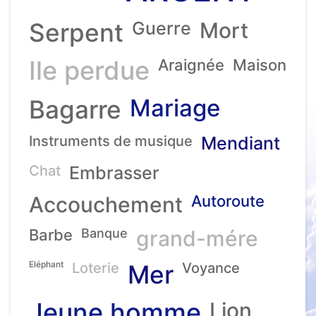
Serpent
Guerre
Mort
Ile perdue
Araignée
Maison
Mariage
Bagarre
Instruments de musique
Mendiant
Chat
Embrasser
Accouchement
Autoroute
Barbe
Banque
grand-mére
Eléphant
Loterie
Mer
Voyance
Jeune homme
Lion