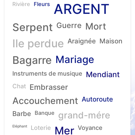
ARGENT
Rivière
Fleurs
Serpent
Guerre
Mort
Ile perdue
Araignée
Maison
Mariage
Bagarre
Instruments de musique
Mendiant
Chat
Embrasser
Accouchement
Autoroute
Barbe
Banque
grand-mére
Eléphant
Loterie
Mer
Voyance