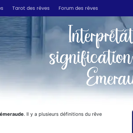
es
Tarot des rêves
Forum des rêves
Interpréta
signification
Emera
 émeraude
. Il y a plusieurs définitions du rêve