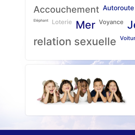
Accouchement
Autoroute
Eléphant
J
Loterie
Mer
Voyance
relation sexuelle
Voitu