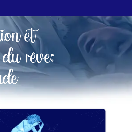
tion et
 du rêve:
ude