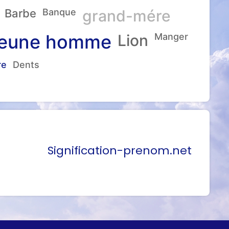
Barbe
Banque
grand-mére
eune homme
Lion
Manger
re
Dents
Signification-prenom.net