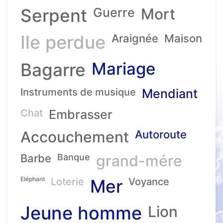
Serpent
Guerre
Mort
Ile perdue
Araignée
Maison
Mariage
Bagarre
Instruments de musique
Mendiant
Chat
Embrasser
Accouchement
Autoroute
Barbe
Banque
grand-mére
Eléphant
Loterie
Mer
Voyance
Jeune homme
Lion