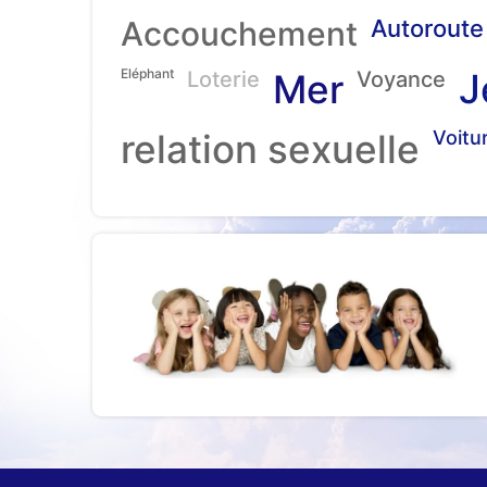
Accouchement
Autoroute
Eléphant
J
Loterie
Mer
Voyance
relation sexuelle
Voitu