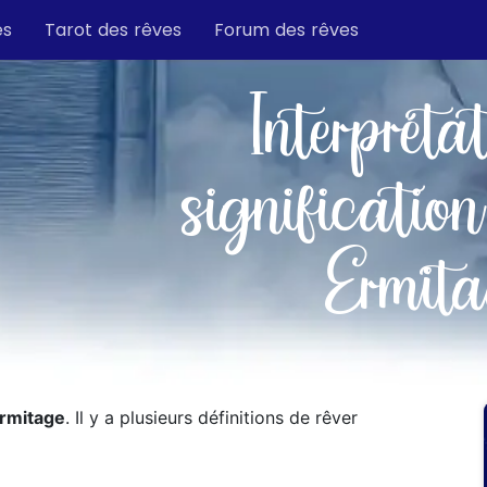
es
Tarot des rêves
Forum des rêves
Interpréta
signification
Ermit
rmitage
. Il y a plusieurs définitions de rêver