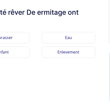
lté rêver De ermitage ont
rasser
Eau
nfant
Enlevement