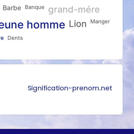
Barbe
Banque
grand-mére
eune homme
Lion
Manger
re
Dents
Signification-prenom.net