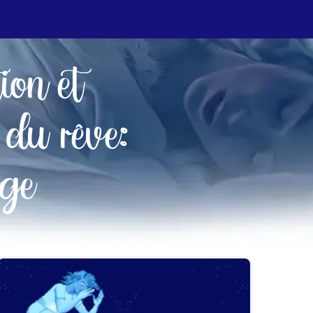
tion et
 du rêve:
age