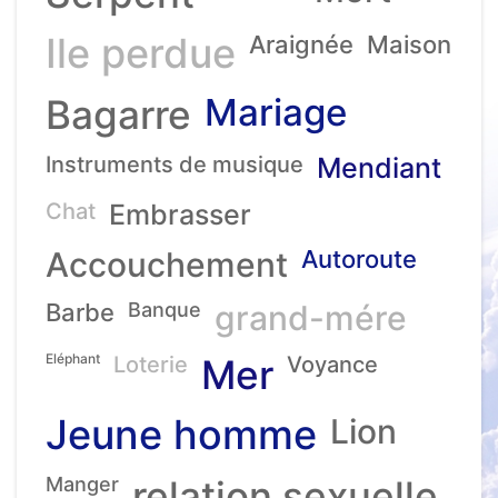
Ile perdue
Araignée
Maison
Mariage
Bagarre
Instruments de musique
Mendiant
Chat
Embrasser
Accouchement
Autoroute
Barbe
Banque
grand-mére
Eléphant
Loterie
Mer
Voyance
Jeune homme
Lion
Manger
relation sexuelle