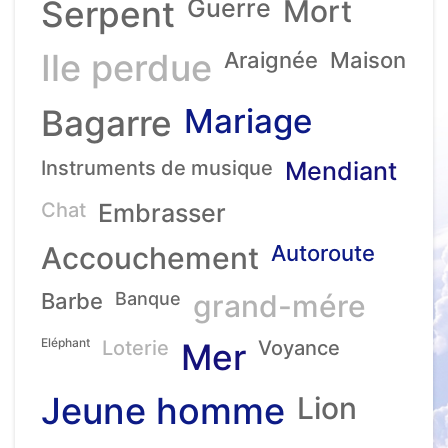
Serpent
Guerre
Mort
Ile perdue
Araignée
Maison
Mariage
Bagarre
Instruments de musique
Mendiant
Chat
Embrasser
Accouchement
Autoroute
Barbe
Banque
grand-mére
Eléphant
Loterie
Mer
Voyance
Jeune homme
Lion