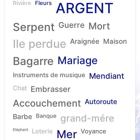
ARGENT
Rivière
Fleurs
Serpent
Guerre
Mort
Ile perdue
Araignée
Maison
Mariage
Bagarre
Instruments de musique
Mendiant
Chat
Embrasser
Accouchement
Autoroute
Barbe
Banque
grand-mére
Eléphant
Loterie
Mer
Voyance