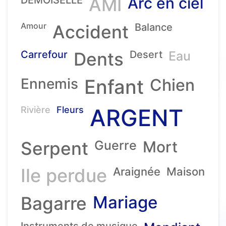
AMI
Arc en ciel
Amour
Accident
Balance
Carrefour
Dents
Desert
Eau
Ennemis
Enfant
Chien
ARGENT
Rivière
Fleurs
Serpent
Guerre
Mort
Ile perdue
Araignée
Maison
Mariage
Bagarre
Instruments de musique