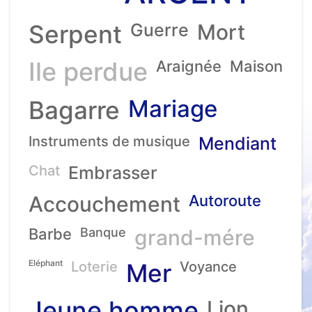
Serpent
Guerre
Mort
Ile perdue
Araignée
Maison
Mariage
Bagarre
Instruments de musique
Mendiant
Chat
Embrasser
Accouchement
Autoroute
Barbe
Banque
grand-mére
Eléphant
Loterie
Mer
Voyance
Jeune homme
Lion