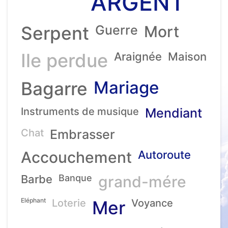
ARGENT
Serpent
Guerre
Mort
Ile perdue
Araignée
Maison
Mariage
Bagarre
Instruments de musique
Mendiant
Chat
Embrasser
Accouchement
Autoroute
Barbe
Banque
grand-mére
Eléphant
Loterie
Mer
Voyance