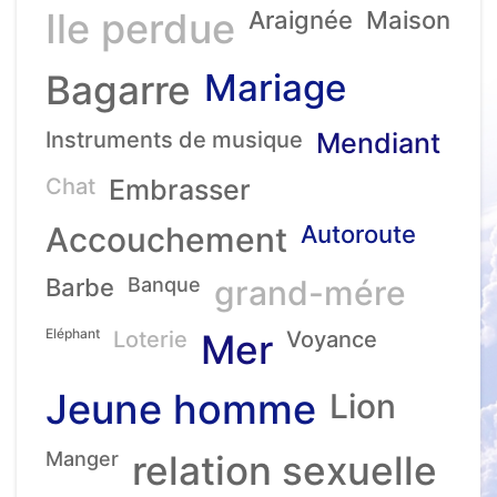
Ile perdue
Araignée
Maison
Mariage
Bagarre
Instruments de musique
Mendiant
Chat
Embrasser
Accouchement
Autoroute
Barbe
Banque
grand-mére
Eléphant
Loterie
Mer
Voyance
Jeune homme
Lion
Manger
relation sexuelle