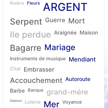
ARGENT
Rivière
Fleurs
Serpent
Guerre
Mort
Ile perdue
Araignée
Maison
Mariage
Bagarre
Instruments de musique
Mendiant
Chat
Embrasser
Accouchement
Autoroute
Barbe
Banque
grand-mére
Eléphant
Loterie
Mer
Voyance