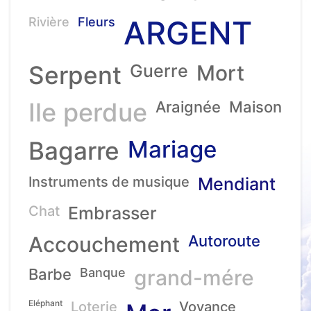
ARGENT
Rivière
Fleurs
Serpent
Guerre
Mort
Ile perdue
Araignée
Maison
Mariage
Bagarre
Instruments de musique
Mendiant
Chat
Embrasser
Accouchement
Autoroute
Barbe
Banque
grand-mére
Eléphant
Loterie
Voyance