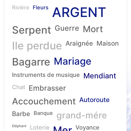
ARGENT
Rivière
Fleurs
Serpent
Guerre
Mort
Ile perdue
Araignée
Maison
Mariage
Bagarre
Instruments de musique
Mendiant
Chat
Embrasser
Accouchement
Autoroute
Barbe
Banque
grand-mére
Eléphant
Loterie
Mer
Voyance