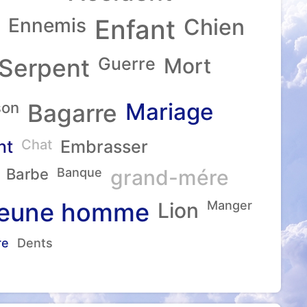
Ennemis
Enfant
Chien
Serpent
Guerre
Mort
Mariage
son
Bagarre
nt
Chat
Embrasser
Barbe
Banque
grand-mére
eune homme
Lion
Manger
re
Dents