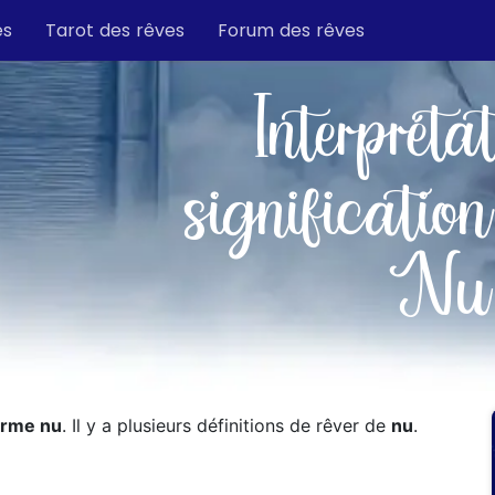
es
Tarot des rêves
Forum des rêves
Interpréta
signification
Nu
erme nu
. Il y a plusieurs définitions de rêver de
nu
.