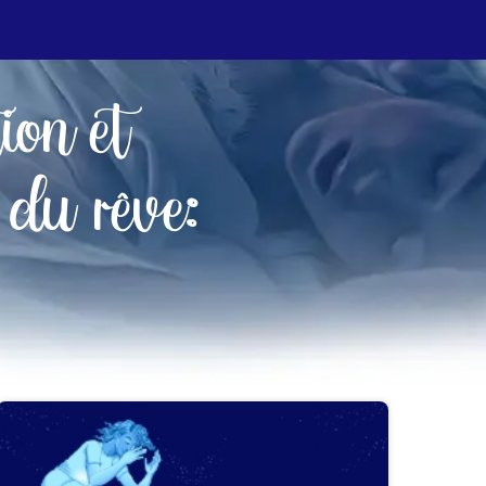
tion et
 du rêve: