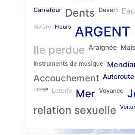
Carrefour
Dents
Desert
Eau
ARGENT
Rivière
Fleurs
Ile perdue
Araignée
Mai
Instruments de musique
Mendia
Accouchement
Autoroute
Eléphant
J
Loterie
Mer
Voyance
relation sexuelle
Voitu