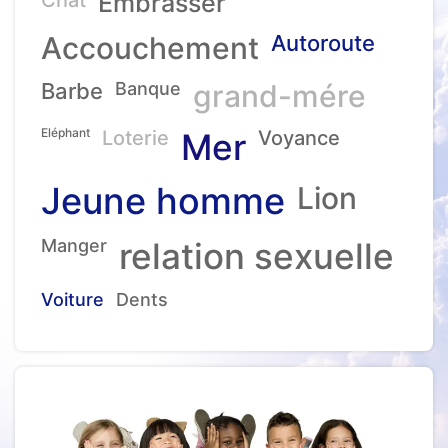
Embrasser
Accouchement
Autoroute
Barbe
Banque
grand-mére
Eléphant
Loterie
Mer
Voyance
Jeune homme
Lion
Manger
relation sexuelle
Voiture
Dents