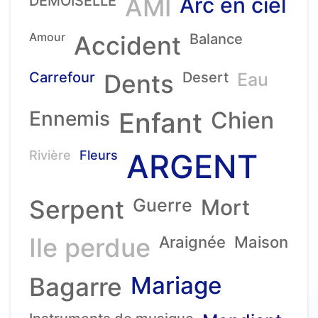
DEMOISELLE
AMI
Arc en ciel
Amour
Accident
Balance
Carrefour
Dents
Desert
Eau
Ennemis
Enfant
Chien
ARGENT
Rivière
Fleurs
Serpent
Guerre
Mort
Ile perdue
Araignée
Maison
Mariage
Bagarre