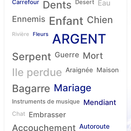
Carrefour
Dents
Desert
Eau
Ennemis
Enfant
Chien
ARGENT
Rivière
Fleurs
Serpent
Guerre
Mort
Ile perdue
Araignée
Maison
Mariage
Bagarre
Instruments de musique
Mendiant
Chat
Embrasser
Accouchement
Autoroute