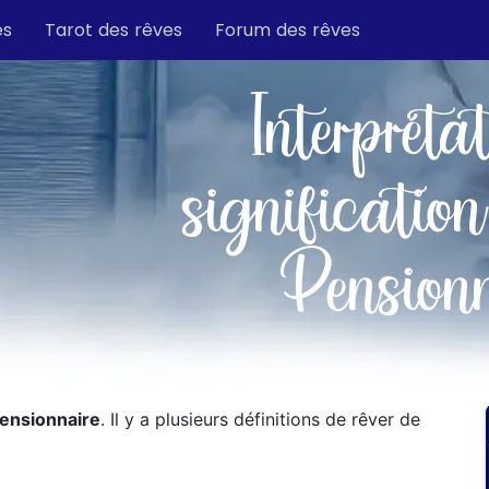
es
Tarot des rêves
Forum des rêves
Interpréta
signification
Pensionn
ensionnaire
. Il y a plusieurs définitions de rêver de