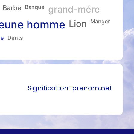
Barbe
Banque
grand-mére
eune homme
Lion
Manger
re
Dents
Signification-prenom.net