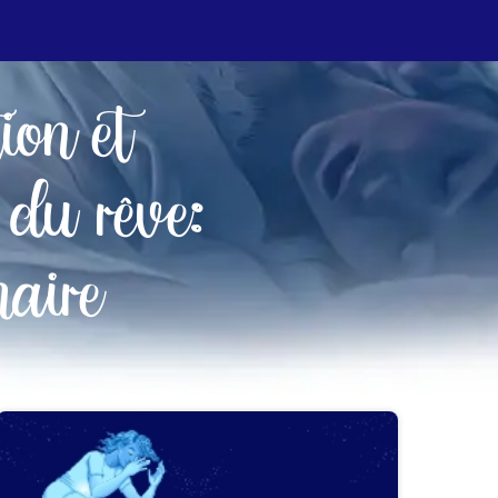
tion et
 du rêve:
aire