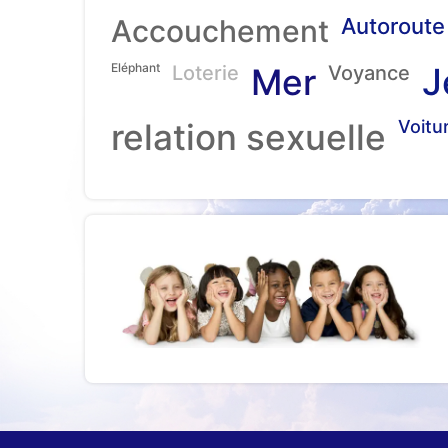
Accouchement
Autoroute
Eléphant
J
Loterie
Mer
Voyance
relation sexuelle
Voitu