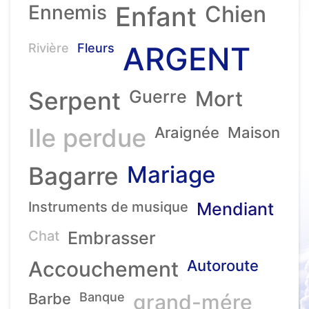
Ennemis
Enfant
Chien
ARGENT
Rivière
Fleurs
Serpent
Guerre
Mort
Ile perdue
Araignée
Maison
Mariage
Bagarre
Instruments de musique
Mendiant
Chat
Embrasser
Accouchement
Autoroute
Barbe
Banque
grand-mére