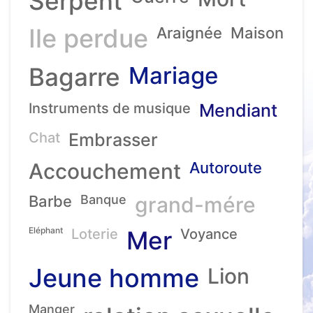
Serpent
Ile perdue
Araignée
Maison
Mariage
Bagarre
Instruments de musique
Mendiant
Chat
Embrasser
Accouchement
Autoroute
Barbe
Banque
grand-mére
Eléphant
Loterie
Mer
Voyance
Jeune homme
Lion
Manger