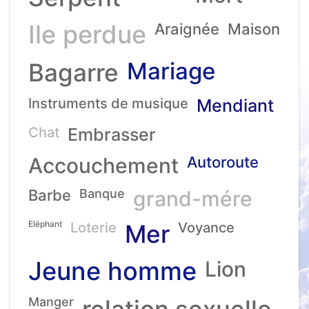
Ile perdue
Araignée
Maison
Mariage
Bagarre
Instruments de musique
Mendiant
Chat
Embrasser
Accouchement
Autoroute
Barbe
Banque
grand-mére
Eléphant
Loterie
Mer
Voyance
Jeune homme
Lion
Manger
relation sexuelle