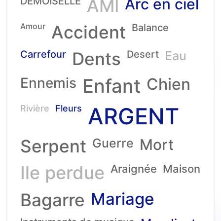
DEMOISELLE
AMI
Arc en ciel
Amour
Accident
Balance
Carrefour
Dents
Desert
Eau
Ennemis
Enfant
Chien
ARGENT
Rivière
Fleurs
Serpent
Guerre
Mort
Ile perdue
Araignée
Maison
Mariage
Bagarre