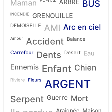
HOPITAL
Maman
ARBRE
BUS
INCENDIE
GRENOUILLE
DEMOISELLE
AMI
Arc en ciel
Amour
Accident
Balance
Carrefour
Dents
Desert
Eau
Ennemis
Enfant
Chien
ARGENT
Rivière
Fleurs
Serpent
Guerre
Mort
Araignée
Maison