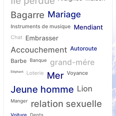
Ile perdue
Mariage
Bagarre
Instruments de musique
Mendiant
Chat
Embrasser
Accouchement
Autoroute
Barbe
Banque
grand-mére
Eléphant
Loterie
Mer
Voyance
Jeune homme
Lion
Manger
relation sexuelle
Voiture
Dents