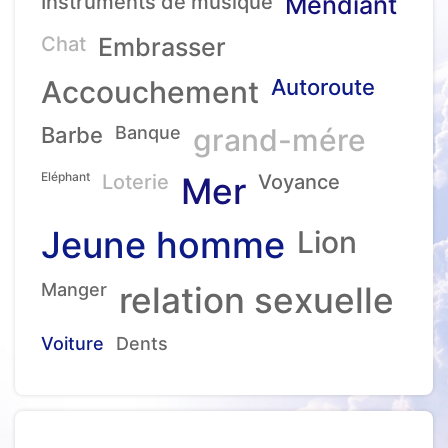
Instruments de musique
Mendiant
Chat
Embrasser
Accouchement
Autoroute
Barbe
Banque
grand-mére
Eléphant
Loterie
Mer
Voyance
Jeune homme
Lion
Manger
relation sexuelle
Voiture
Dents