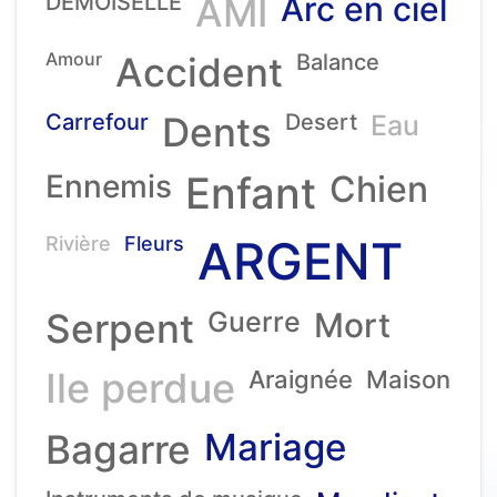
DEMOISELLE
AMI
Arc en ciel
Amour
Accident
Balance
Carrefour
Dents
Desert
Eau
Ennemis
Enfant
Chien
ARGENT
Rivière
Fleurs
Serpent
Guerre
Mort
Ile perdue
Araignée
Maison
Mariage
Bagarre