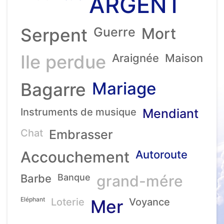
ARGENT
Serpent
Guerre
Mort
Ile perdue
Araignée
Maison
Mariage
Bagarre
Instruments de musique
Mendiant
Chat
Embrasser
Accouchement
Autoroute
Barbe
Banque
grand-mére
Eléphant
Loterie
Mer
Voyance