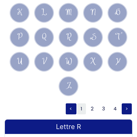
K
L
M
N
O
P
Q
R
S
T
U
V
W
X
Y
Z
<
1
2
3
4
>
Lettre R