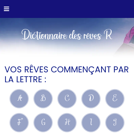
Dictionnaire des rêves R
VOS RÊVES COMMENÇANT PAR
LA LETTRE :
A
B
C
D
E
F
G
H
I
J