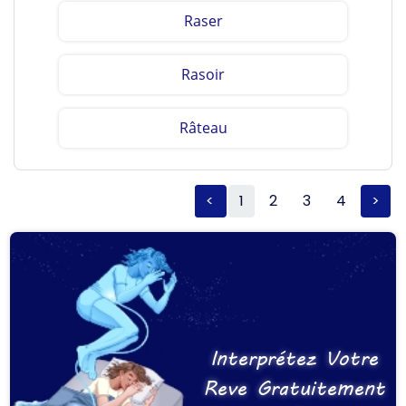
Raser
Rasoir
Râteau
<
1
2
3
4
>
Interprétez Votre
Reve Gratuitement