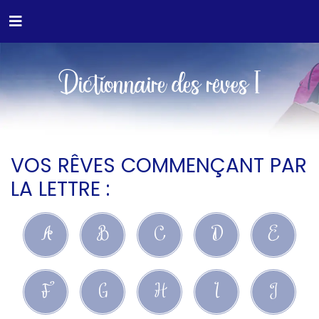
Dictionnaire des rêves I
VOS RÊVES COMMENÇANT PAR
LA LETTRE :
A
B
C
D
E
F
G
H
I
J