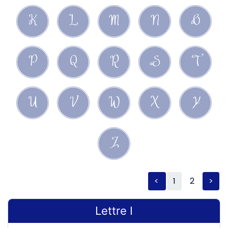
K
L
M
N
O
P
Q
R
S
T
U
V
W
X
Y
Z
<
1
2
>
Lettre I