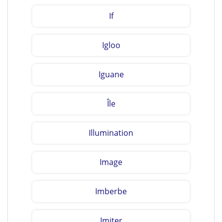
If
Igloo
Iguane
Île
Illumination
Image
Imberbe
Imiter