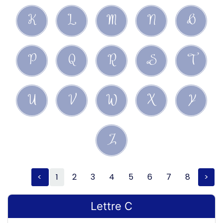
K
L
M
N
O
P
Q
R
S
T
U
V
W
X
Y
Z
<
1
2
3
4
5
6
7
8
>
Lettre C