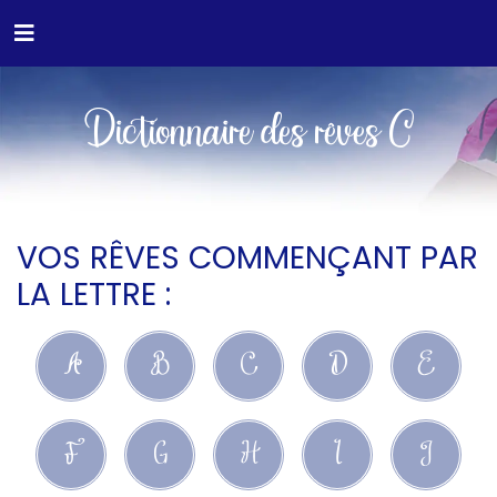
Dictionnaire des rêves C
VOS RÊVES COMMENÇANT PAR
LA LETTRE :
A
B
C
D
E
F
G
H
I
J