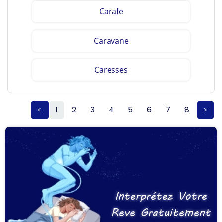
Carafe
Caravane
Caresses
<
1
2
3
4
5
6
7
8
>
Interprétez Votre
Reve Gratuitement