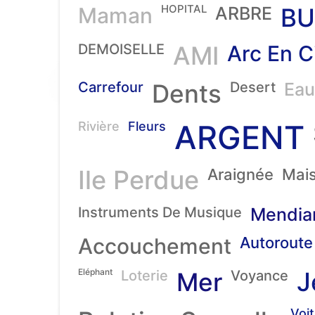
HOPITAL
Maman
ARBRE
BU
DEMOISELLE
AMI
Arc En C
Carrefour
Dents
Desert
Eau
ARGENT
Rivière
Fleurs
Ile Perdue
Araignée
Mai
Instruments De Musique
Mendia
Accouchement
Autoroute
Eléphant
J
Loterie
Mer
Voyance
Voi