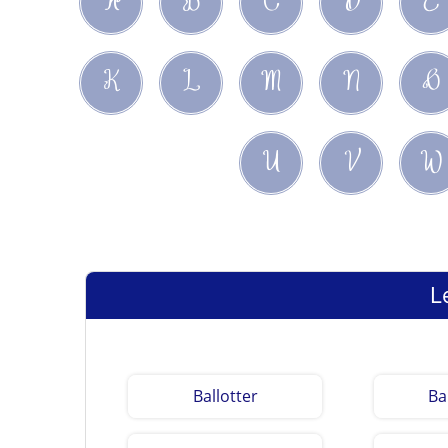
A
B
C
D
E
K
L
M
N
O
U
V
W
L
Ballotter
Ba