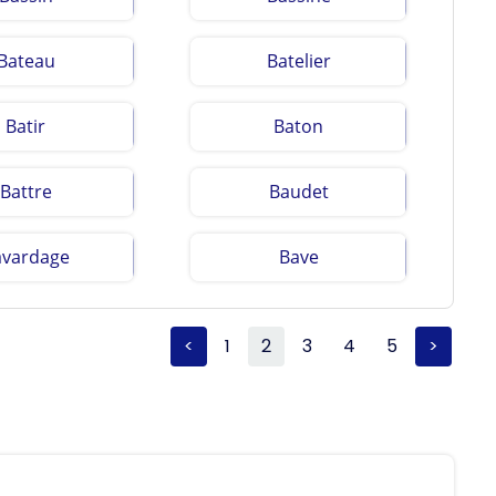
Bateau
Batelier
Batir
Baton
Battre
Baudet
avardage
Bave
<
1
2
3
4
5
>