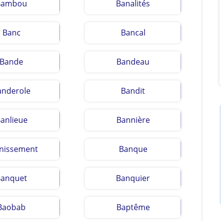
Bambou
Banalités
Banc
Bancal
Bande
Bandeau
anderole
Bandit
anlieue
Bannière
nissement
Banque
Banquet
Banquier
Baobab
Baptême