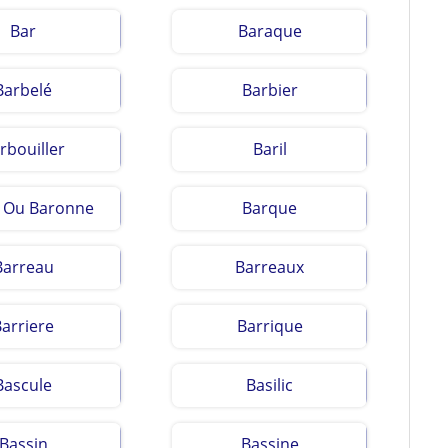
Bar
Baraque
Barbelé
Barbier
rbouiller
Baril
 Ou Baronne
Barque
Barreau
Barreaux
Barriere
Barrique
Bascule
Basilic
Bassin
Bassine