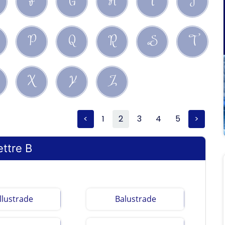
F
G
H
I
J
P
Q
R
S
T
X
Y
Z
<
1
2
3
4
5
>
ettre B
llustrade
Balustrade