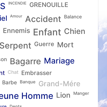
INCENDIE
S
GRENOUILLE
Amour
iel
Accident
Balance
Ennemis
Enfant
Chien
Serpent
Guerre
Mort
Mariage
son
Bagarre
nt
Chat
Embrasser
Barbe
Banque
Grand-Mére
eune Homme
Lion
Manger
ture
Dents